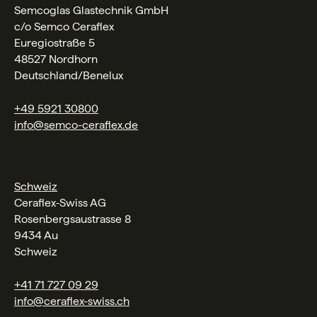
Semcoglas Glastechnik GmbH
c/o Semco Ceraflex
Euregiostraße 5
48527 Nordhorn
Deutschland/Benelux
+49 5921 30800
info@semco-ceraflex.de
Schweiz
Ceraflex‑Swiss AG
Rosenbergsaustrasse 8
9434 Au
Schweiz
+41 71 727 09 29
info@ceraflex-swiss.ch