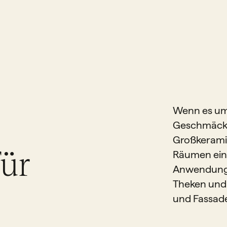
Wenn es um 
Geschmäcke
Großkeramik
ür
Räumen eine
Anwendungs
Theken und 
und Fassad