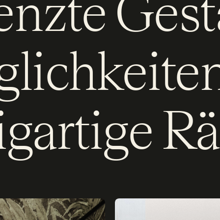
nzte Gest
lichkeiten
igartige 