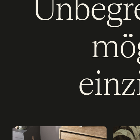
Unbegre
mög
einz