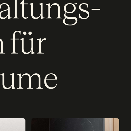
altungs­
 für
Räume