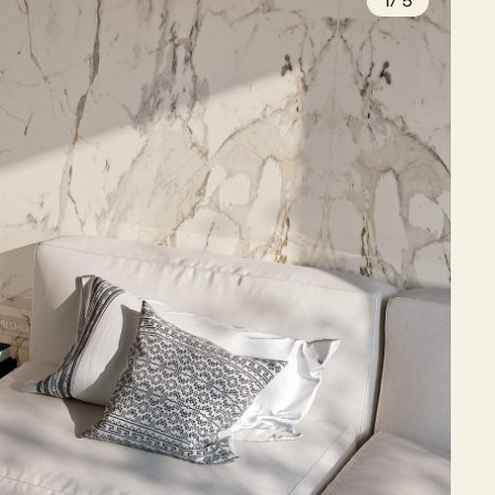
1
/
5