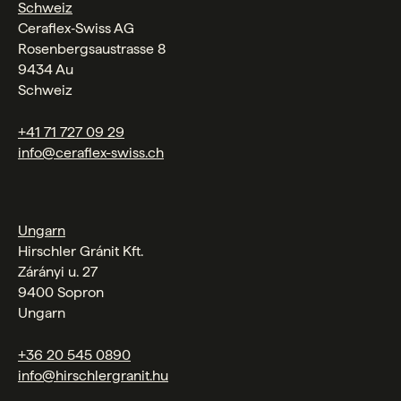
Schweiz
Ceraflex‑Swiss AG
Rosenbergsaustrasse 8
9434 Au
Schweiz
+41 71 727 09 29
info@ceraflex-swiss.ch
Ungarn
Hirschler Gránit Kft.
Zárányi u. 27
9400 Sopron
Ungarn
+36 20 545 0890
info@hirschlergranit.hu