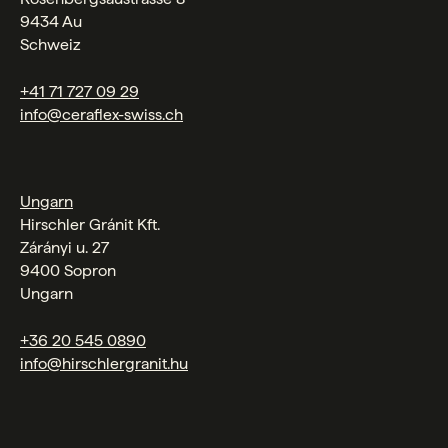
9434 Au
Schweiz
+41 71 727 09 29
info@ceraflex-swiss.ch
Ungarn
Hirschler Gránit Kft.
Zárányi u. 27
9400 Sopron
Ungarn
+36 20 545 0890
info@hirschlergranit.hu