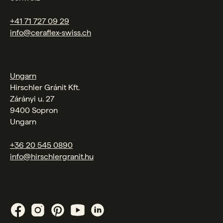
+41 71 727 09 29
info@ceraflex-swiss.ch
Ungarn
Hirschler Gránit Kft.
Zárányi u. 27
9400 Sopron
Ungarn
+36 20 545 0890
info@hirschlergranit.hu