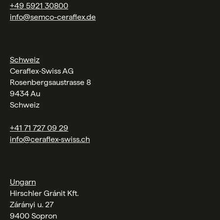
+49 5921 30800
info@semco-ceraflex.de
Schweiz
Ceraflex‑Swiss AG
Rosenbergsaustrasse 8
9434 Au
Schweiz
+41 71 727 09 29
info@ceraflex-swiss.ch
Ungarn
Hirschler Gránit Kft.
Zárányi u. 27
9400 Sopron