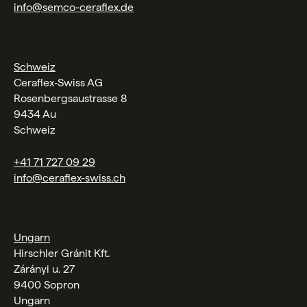
info@semco-ceraflex.de
Schweiz
Ceraflex‑Swiss AG
Rosenbergsaustrasse 8
9434 Au
Schweiz
+41 71 727 09 29
info@ceraflex-swiss.ch
Ungarn
Hirschler Gránit Kft.
Zárányi u. 27
9400 Sopron
Ungarn