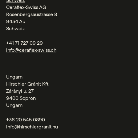
Schweiz
Ceraflex‑Swiss AG
Rosenbergsaustrasse 8
9434 Au
Schweiz
+41 71 727 09 29
info@ceraflex-swiss.ch
Ungarn
Hirschler Gránit Kft.
Zárányi u. 27
9400 Sopron
Ungarn
+36 20 545 0890
info@hirschlergranit.hu