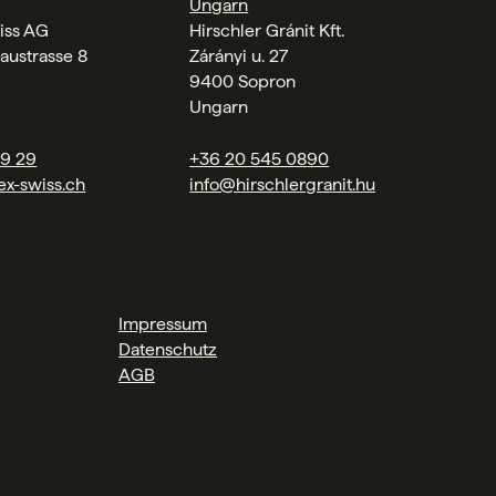
Ungarn
iss AG
Hirschler Gránit Kft.
austrasse 8
Zárányi u. 27
9400 Sopron
Ungarn
09 29
+36 20 545 0890
ex-swiss.ch
info@hirschlergranit.hu
Impressum
Datenschutz
AGB