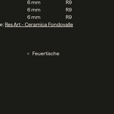
6 mm
R9
6 mm
R9
6 mm
R9
he:
Res Art - Ceramica Fondovalle
Feuertische