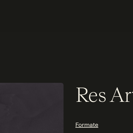
Res Ar
Formate