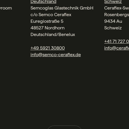
Deutschland
Schweiz
wroom
Semcoglas Glastechnik GmbH
Ceraflex‑Sw
c/o Semco Ceraflex
Rosenbergs
Euregiostraße 5
9434 Au
48527 Nordhorn
Schweiz
Deutschland/Benelux
+41 71 727 
+49 5921 30800
info@cerafl
info@semco-ceraflex.de