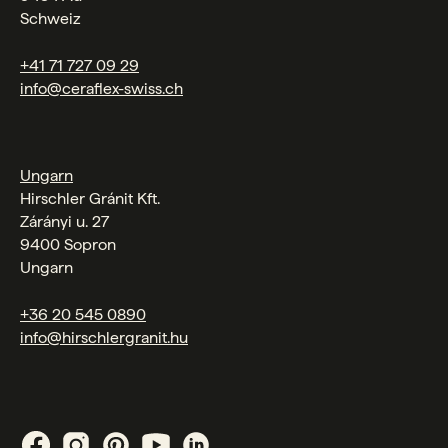
Schweiz
+41 71 727 09 29
info@ceraflex-swiss.ch
Ungarn
Hirschler Gránit Kft.
Zárányi u. 27
9400 Sopron
Ungarn
+36 20 545 0890
info@hirschlergranit.hu