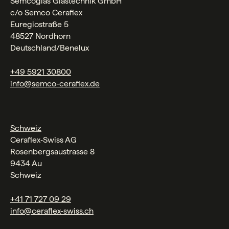
Semcoglas Glastechnik GmbH
c/o Semco Ceraflex
Euregiostraße 5
48527 Nordhorn
Deutschland/Benelux
+49 5921 30800
info@semco-ceraflex.de
Schweiz
Ceraflex‑Swiss AG
Rosenbergsaustrasse 8
9434 Au
Schweiz
+41 71 727 09 29
info@ceraflex-swiss.ch