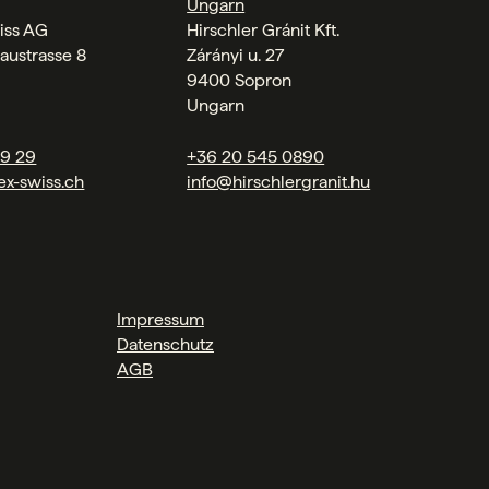
Ungarn
iss AG
Hirschler Gránit Kft.
austrasse 8
Zárányi u. 27
9400 Sopron
Ungarn
09 29
+36 20 545 0890
ex-swiss.ch
info@hirschlergranit.hu
Impressum
Datenschutz
AGB