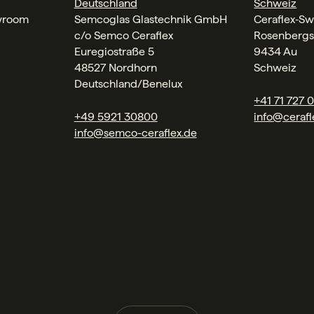
Deutschland
Schweiz
wroom
Semcoglas Glastechnik GmbH
Ceraflex‑Sw
c/o Semco Ceraflex
Rosenbergs
Euregiostraße 5
9434 Au
48527 Nordhorn
Schweiz
Deutschland/Benelux
+41 71 727 
+49 5921 30800
info@cerafl
info@semco-ceraflex.de