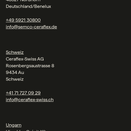
Deutschland/Benelux
+49 5921 30800
info@semco-ceraflex.de
Schweiz
Ceraflex‑Swiss AG
Rosenbergsaustrasse 8
9434 Au
Schweiz
+41 71 727 09 29
info@ceraflex-swiss.ch
Ungarn