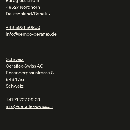
Euregiostraße 5
48527 Nordhorn
Deutschland/Benelux
+49 5921 30800
info@semco-ceraflex.de
Schweiz
Ceraflex‑Swiss AG
Rosenbergsaustrasse 8
9434 Au
Schweiz
+41 71 727 09 29
info@ceraflex-swiss.ch