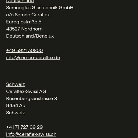
Deutschland
Semcoglas Glastechnik GmbH
c/o Semco Ceraflex
Euregiostraße 5
48527 Nordhorn
Deutschland/Benelux
+49 5921 30800
info@semco-ceraflex.de
Schweiz
Ceraflex‑Swiss AG
Rosenbergsaustrasse 8
9434 Au
Schweiz
+41 71 727 09 29
info@ceraflex-swiss.ch