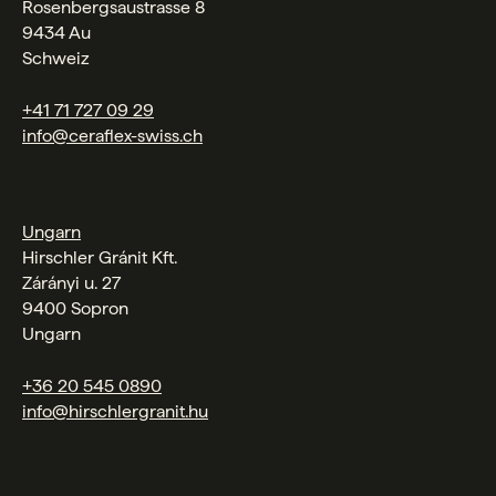
Rosenbergsaustrasse 8
9434 Au
Schweiz
+41 71 727 09 29
info@ceraflex-swiss.ch
Ungarn
Hirschler Gránit Kft.
Zárányi u. 27
9400 Sopron
Ungarn
+36 20 545 0890
info@hirschlergranit.hu