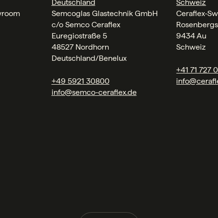
Deutschland
Schweiz
wroom
Semcoglas Glastechnik GmbH
Ceraflex‑Sw
c/o Semco Ceraflex
Rosenbergs
Euregiostraße 5
9434 Au
48527 Nordhorn
Schweiz
Deutschland/Benelux
+41 71 727 
+49 5921 30800
info@cerafl
info@semco-ceraflex.de