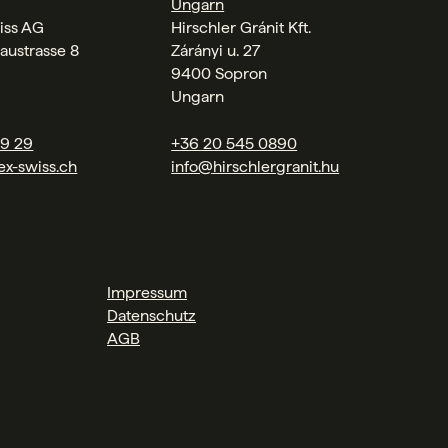
Ungarn
iss AG
Hirschler Gránit Kft.
austrasse 8
Zárányi u. 27
9400 Sopron
Ungarn
09 29
+36 20 545 0890
ex-swiss.ch
info@hirschlergranit.hu
Impressum
Datenschutz
AGB