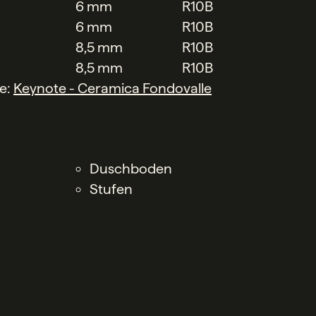
6 mm
R10B
6 mm
R10B
8,5 mm
R10B
8,5 mm
R10B
he:
Keynote - Ceramica Fondovalle
Duschboden
Stufen