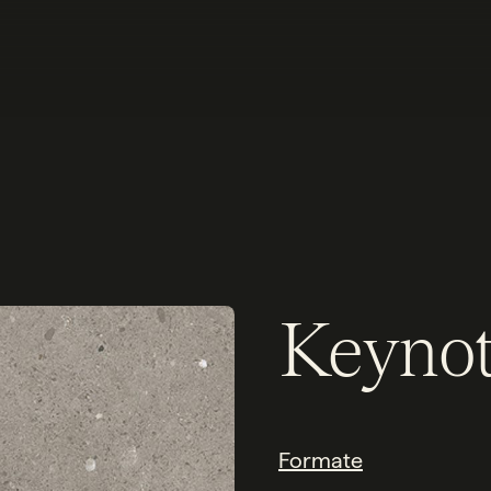
Keynot
Formate